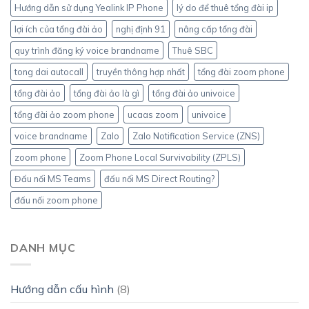
Hướng dẫn sử dụng Yealink IP Phone
lý do để thuê tổng đài ip
lợi ích của tổng đài ảo
nghị định 91
nâng cấp tổng đài
quy trình đăng ký voice brandname
Thuê SBC
tong dai autocall
truyền thông hợp nhất
tổng đài zoom phone
tổng đài ảo
tổng đài ảo là gì
tổng đài ảo univoice
tổng đài ảo zoom phone
ucaas zoom
univoice
voice brandname
Zalo
Zalo Notification Service (ZNS)
zoom phone
Zoom Phone Local Survivability (ZPLS)
Đấu nối MS Teams
đấu nối MS Direct Routing?
đấu nối zoom phone
DANH MỤC
Hướng dẫn cấu hình
(8)