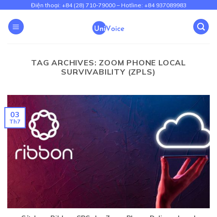
Skip
Điện thoại: +84 (28) 710-79000 – Hotline: +84 937089983
to
content
TAG ARCHIVES:
ZOOM PHONE LOCAL
SURVIVABILITY (ZPLS)
03
Th7