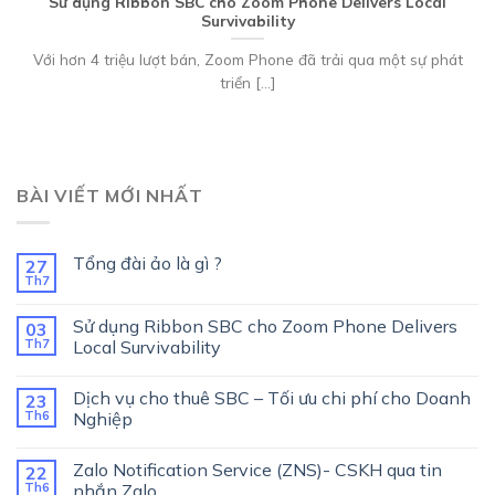
Sử dụng Ribbon SBC cho Zoom Phone Delivers Local
Survivability
Với hơn 4 triệu lượt bán, Zoom Phone đã trải qua một sự phát
triển [...]
BÀI VIẾT MỚI NHẤT
Tổng đài ảo là gì ?
27
Th7
Sử dụng Ribbon SBC cho Zoom Phone Delivers
03
Th7
Local Survivability
Dịch vụ cho thuê SBC – Tối ưu chi phí cho Doanh
23
Th6
Nghiệp
Zalo Notification Service (ZNS)- CSKH qua tin
22
Th6
nhắn Zalo