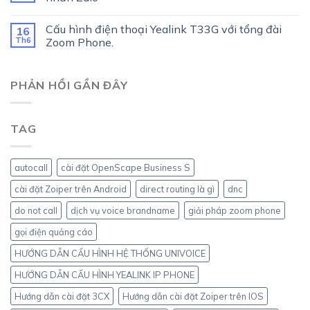
Cấu hình điện thoại Yealink T33G với tổng đài
16
Th6
Zoom Phone.
PHẢN HỒI GẦN ĐÂY
TAG
autocall
cài đặt OpenScape Business S
cài đặt Zoiper trên Android
direct routing là gì
dnc
do not call
dịch vụ voice brandname
giải pháp zoom phone
gọi điện quảng cáo
HƯỚNG DẪN CẤU HÌNH HỆ THỐNG UNIVOICE
HƯỚNG DẪN CẤU HÌNH YEALINK IP PHONE
Hướng dẫn cài đặt 3CX
Hướng dẫn cài đặt Zoiper trên IOS