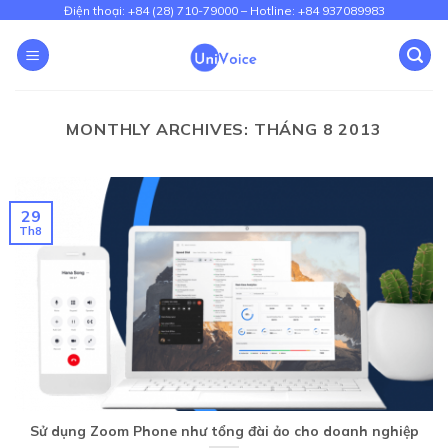
Skip
Điện thoại: +84 (28) 710-79000 – Hotline: +84 937089983
to
content
MONTHLY ARCHIVES:
THÁNG 8 2013
29
Th8
Sử dụng Zoom Phone như tổng đài ảo cho doanh nghiệp