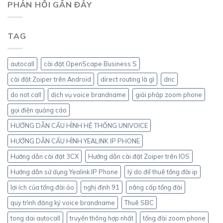
PHẢN HỒI GẦN ĐÂY
TAG
autocall
cài đặt OpenScape Business S
cài đặt Zoiper trên Android
direct routing là gì
dnc
do not call
dịch vụ voice brandname
giải pháp zoom phone
gọi điện quảng cáo
HƯỚNG DẪN CẤU HÌNH HỆ THỐNG UNIVOICE
HƯỚNG DẪN CẤU HÌNH YEALINK IP PHONE
Hướng dẫn cài đặt 3CX
Hướng dẫn cài đặt Zoiper trên IOS
Hướng dẫn sử dụng Yealink IP Phone
lý do để thuê tổng đài ip
lợi ích của tổng đài ảo
nghị định 91
nâng cấp tổng đài
quy trình đăng ký voice brandname
Thuê SBC
tong dai autocall
truyền thông hợp nhất
tổng đài zoom phone