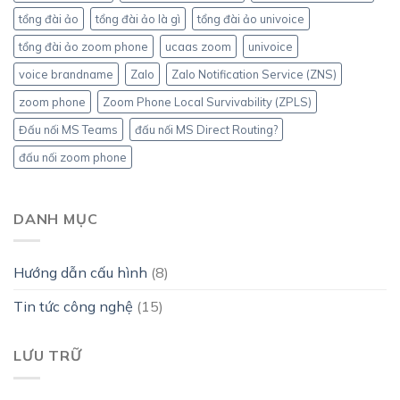
tổng đài ảo
tổng đài ảo là gì
tổng đài ảo univoice
tổng đài ảo zoom phone
ucaas zoom
univoice
voice brandname
Zalo
Zalo Notification Service (ZNS)
zoom phone
Zoom Phone Local Survivability (ZPLS)
Đấu nối MS Teams
đấu nối MS Direct Routing?
đấu nối zoom phone
DANH MỤC
Hướng dẫn cấu hình
(8)
Tin tức công nghệ
(15)
LƯU TRỮ