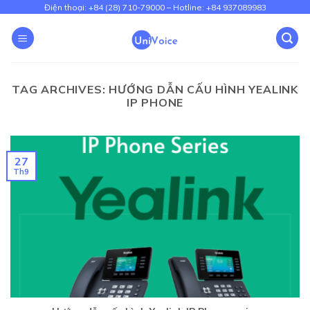
Skip
Điện thoại: +84 (28) 710-79000 – Hotline: +84 937089983
to
content
TAG ARCHIVES:
HƯỚNG DẪN CẤU HÌNH YEALINK
IP PHONE
27
Th9