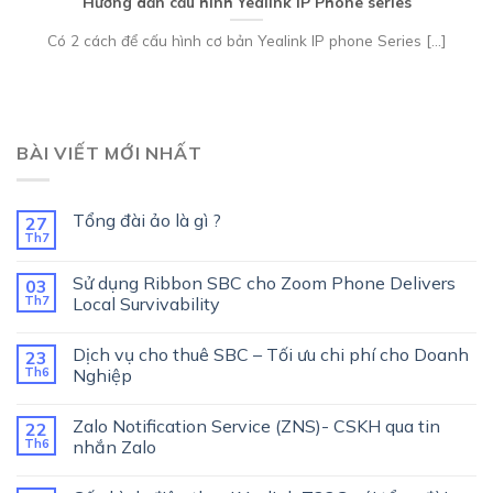
Hướng dẫn cấu hình Yealink IP Phone series
Có 2 cách để cấu hình cơ bản Yealink IP phone Series [...]
BÀI VIẾT MỚI NHẤT
Tổng đài ảo là gì ?
27
Th7
Sử dụng Ribbon SBC cho Zoom Phone Delivers
03
Th7
Local Survivability
Dịch vụ cho thuê SBC – Tối ưu chi phí cho Doanh
23
Th6
Nghiệp
Zalo Notification Service (ZNS)- CSKH qua tin
22
Th6
nhắn Zalo