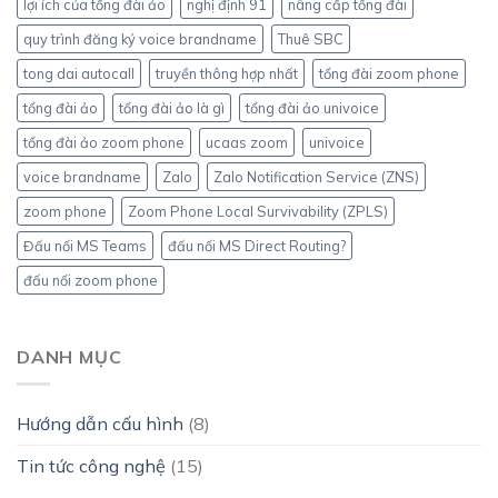
lợi ích của tổng đài ảo
nghị định 91
nâng cấp tổng đài
quy trình đăng ký voice brandname
Thuê SBC
tong dai autocall
truyền thông hợp nhất
tổng đài zoom phone
tổng đài ảo
tổng đài ảo là gì
tổng đài ảo univoice
tổng đài ảo zoom phone
ucaas zoom
univoice
voice brandname
Zalo
Zalo Notification Service (ZNS)
zoom phone
Zoom Phone Local Survivability (ZPLS)
Đấu nối MS Teams
đấu nối MS Direct Routing?
đấu nối zoom phone
DANH MỤC
Hướng dẫn cấu hình
(8)
Tin tức công nghệ
(15)