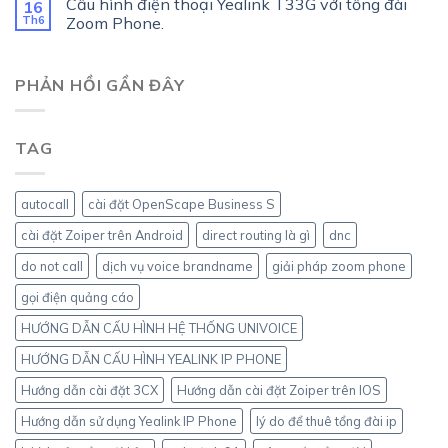
Cấu hình điện thoại Yealink T33G với tổng đài
16
Th6
Zoom Phone.
PHẢN HỒI GẦN ĐÂY
TAG
autocall
cài đặt OpenScape Business S
cài đặt Zoiper trên Android
direct routing là gì
dnc
do not call
dịch vụ voice brandname
giải pháp zoom phone
gọi điện quảng cáo
HƯỚNG DẪN CẤU HÌNH HỆ THỐNG UNIVOICE
HƯỚNG DẪN CẤU HÌNH YEALINK IP PHONE
Hướng dẫn cài đặt 3CX
Hướng dẫn cài đặt Zoiper trên IOS
Hướng dẫn sử dụng Yealink IP Phone
lý do để thuê tổng đài ip