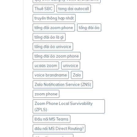
Thuê SBC
tong dai autocall
truyền thông hợp nhất
tổng đài zoom phone
tổng đài ảo
tổng đài ảo là gì
tổng đài ảo univoice
tổng đài ảo zoom phone
ucaas zoom
univoice
voice brandname
Zalo
Zalo Notification Service (ZNS)
zoom phone
Zoom Phone Local Survivability
(ZPLS)
Đấu nối MS Teams
đấu nối MS Direct Routing?