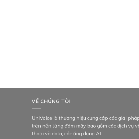
VỀ CHÚNG TÔI
UniVoice là thương hiệu cung cấp các giải phá
trên nền tảng đám mây bao gồm các dịch vụ v
thoại và data, các ứng dụng AI...