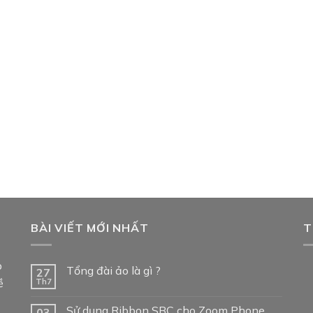
BÀI VIẾT MỚI NHẤT
T
p
Tổng đài ảo là gì ?
27
ề
Th7
Sử dụng Ribbon SBC cho Zoom Phone
03