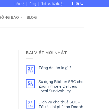
Liên hệ
Blog
Tài liệu kỹ thuật
THÔNG BÁO
BLOG
BÀI VIẾT MỚI NHẤT
Tổng đài ảo là gì ?
27
Th7
Sử dụng Ribbon SBC cho
03
Th7
Zoom Phone Delivers
Local Survivability
Dịch vụ cho thuê SBC –
23
Th6
Tối ưu chi phí cho Doanh