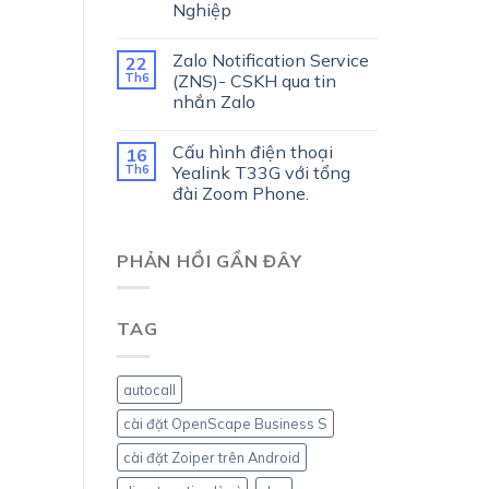
Nghiệp
Zalo Notification Service
22
Th6
(ZNS)- CSKH qua tin
nhắn Zalo
Cấu hình điện thoại
16
Th6
Yealink T33G với tổng
đài Zoom Phone.
PHẢN HỒI GẦN ĐÂY
TAG
autocall
cài đặt OpenScape Business S
cài đặt Zoiper trên Android