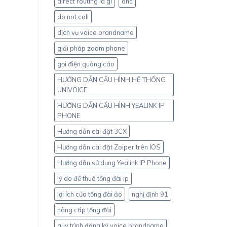
direct routing là gì
dnc
do not call
dịch vụ voice brandname
giải pháp zoom phone
gọi điện quảng cáo
HƯỚNG DẪN CẤU HÌNH HỆ THỐNG
UNIVOICE
HƯỚNG DẪN CẤU HÌNH YEALINK IP
PHONE
Hướng dẫn cài đặt 3CX
Hướng dẫn cài đặt Zoiper trên IOS
Hướng dẫn sử dụng Yealink IP Phone
lý do để thuê tổng đài ip
lợi ích của tổng đài ảo
nghị định 91
nâng cấp tổng đài
quy trình đăng ký voice brandname