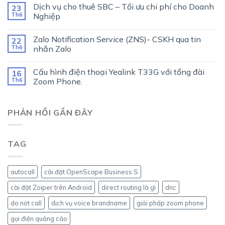
Dịch vụ cho thuê SBC – Tối ưu chi phí cho Doanh
23
Th6
Nghiệp
Zalo Notification Service (ZNS)- CSKH qua tin
22
Th6
nhắn Zalo
Cấu hình điện thoại Yealink T33G với tổng đài
16
Th6
Zoom Phone.
PHẢN HỒI GẦN ĐÂY
TAG
autocall
cài đặt OpenScape Business S
cài đặt Zoiper trên Android
direct routing là gì
dnc
do not call
dịch vụ voice brandname
giải pháp zoom phone
gọi điện quảng cáo