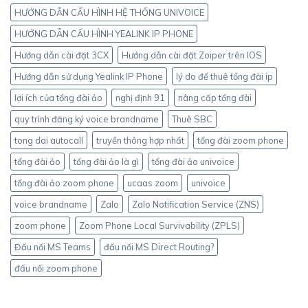
HƯỚNG DẪN CẤU HÌNH HỆ THỐNG UNIVOICE
HƯỚNG DẪN CẤU HÌNH YEALINK IP PHONE
Hướng dẫn cài đặt 3CX
Hướng dẫn cài đặt Zoiper trên IOS
Hướng dẫn sử dụng Yealink IP Phone
lý do để thuê tổng đài ip
lợi ích của tổng đài ảo
nghị định 91
nâng cấp tổng đài
quy trình đăng ký voice brandname
Thuê SBC
tong dai autocall
truyền thông hợp nhất
tổng đài zoom phone
tổng đài ảo
tổng đài ảo là gì
tổng đài ảo univoice
tổng đài ảo zoom phone
ucaas zoom
univoice
voice brandname
Zalo
Zalo Notification Service (ZNS)
zoom phone
Zoom Phone Local Survivability (ZPLS)
Đấu nối MS Teams
đấu nối MS Direct Routing?
đấu nối zoom phone